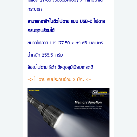
ใช้แบต 21700 (5000มิลิแอม) x 1 แถมมาใน
กระบอก
สามารถชาร์จในตัวไฟฉาย แบบ USB-C ไฟฉาย
ครบชุดพร้อมใช้
ขนาดไฟฉาย ยาว 177.50 x หัว 65 มิลิเมตร
นำ้หนัก 255.5 กรัม
สีของไฟฉาย สีดำ วัสดุอลูมิเนียมเกรดดี
=> ไฟฉาย รับประกันซ่อม 3 ปีคะ <=