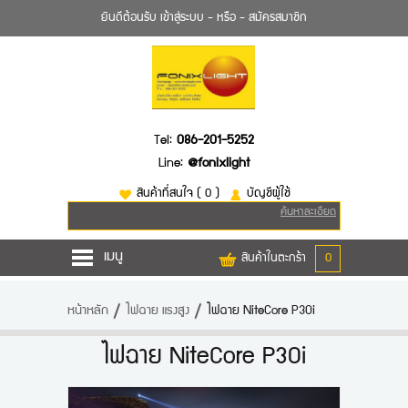
ยินดีต้อนรับ
เข้าสู่ระบบ
- หรือ -
สมัครสมาชิก
Tel:
086-201-5252
Line:
@fonixlight
สินค้าที่สนใจ
( 0 )
บัญชีผู้ใช้
ค้นหาละเอียด
เมนู
สินค้าในตะกร้า
0
หน้าหลัก
หน้าหลัก
ไฟฉาย แรงสูง
ไฟฉาย NiteCore P30i
สินค้า
ไฟฉาย NiteCore P30i
ยี่ห้อไฟฉาย