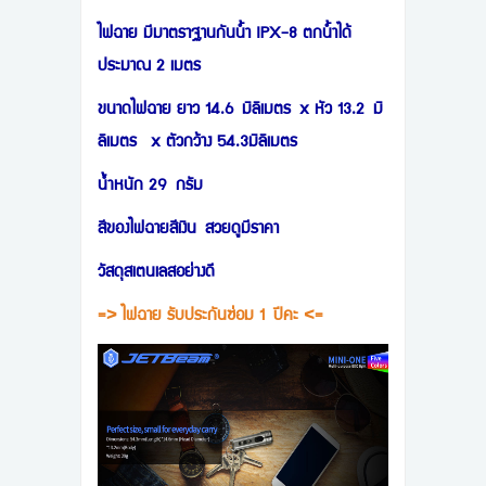
ไฟฉาย มีมาตราฐานกันน้ำ IPX-8 ตกน้ำได้
ประมาณ 2 เมตร
ขนาดไฟฉาย ยาว 14.6 มิลิเมตร x หัว 13.2 มิ
ลิเมตร x ตัวกว้าง 54.3มิลิเมตร
นำ้หนัก 29 กรัม
สีของไฟฉายสีเงิน สวยดูมีราคา
วัสดุสเตนเลสอย่างดี
=> ไฟฉาย รับประกันซ่อม 1 ปีคะ <=