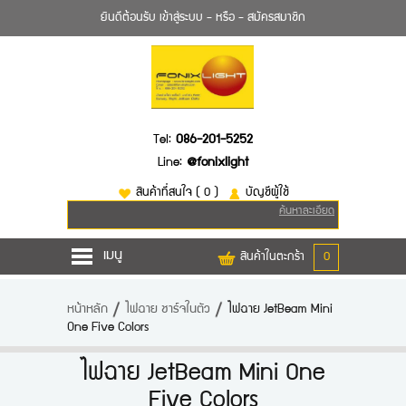
ยินดีต้อนรับ
เข้าสู่ระบบ
- หรือ -
สมัครสมาชิก
Tel:
086-201-5252
Line:
@fonixlight
สินค้าที่สนใจ
( 0 )
บัญชีผู้ใช้
ค้นหาละเอียด
เมนู
สินค้าในตะกร้า
0
หน้าหลัก
หน้าหลัก
ไฟฉาย ชาร์จในตัว
ไฟฉาย JetBeam Mini
One Five Colors
สินค้า
ยี่ห้อไฟฉาย
ไฟฉาย JetBeam Mini One
Five Colors