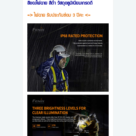
สีของไฟฉาย สีดำ วัสดุอลูมิเนียมเกรดดี
=> ไฟฉาย รับประกันซ่อม 3 ปีคะ <=