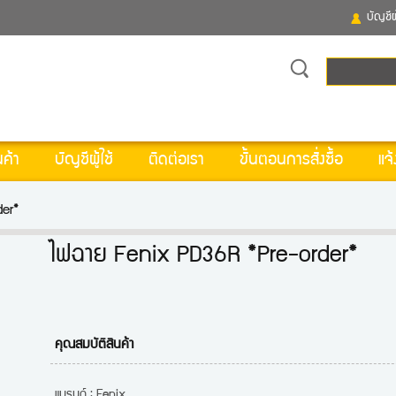
บัญชีผู
ค้า
บัญชีผู้ใช้
ติดต่อเรา
ขั้นตอนการสั่งซื้อ
แจ้
er*
ไฟฉาย Fenix PD36R *Pre-order*
คุณสมบัติสินค้า
แบรนด์ : Fenix