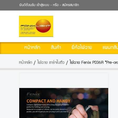
ยินดีต้อนรับ
เข้าสู่ระบบ
- หรือ -
สมัครสมาชิก
หน้าหลัก
สินค้า
ยี่ห้อไฟฉาย
แผนกสิน
หน้าหลัก
ไฟฉาย ชาร์จในตัว
ไฟฉาย Fenix PD36R *Pre-ord