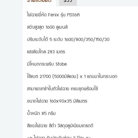
รายละเอียด
รีวิว
ไฟฉายยี่ห้อ Fenix รุ่น PD36R
สว่างสูงสุด 1600 ลูเมนส์
ปรับระดับได้ 5 ระดับ 1600/800/350/150/30
แสงส่องไกล 283 เมตร
มีโหมดกระพริบ Stobe
ใช้แบต 21700 (5000มิลิแอม) x 1 แถมมาในกระบอก
สามารถชาร์จในตัวไฟฉาย ครบชุดพร้อมใช้
ขนาดไฟฉาย 160x90x35 มิลิเมตร
นำ้หนัก 85 กรัม
สีของไฟฉาย สีดำ วัสดุอลูมิเนียมเกรดดี