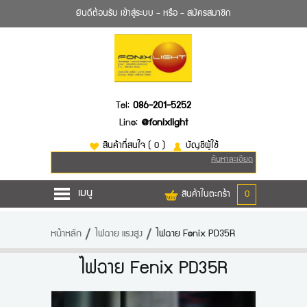
ยินดีต้อนรับ
เข้าสู่ระบบ
- หรือ -
สมัครสมาชิก
Tel:
086-201-5252
Line:
@fonixlight
สินค้าที่สนใจ
( 0 )
บัญชีผู้ใช้
ค้นหาละเอียด
เมนู
สินค้าในตะกร้า
0
หน้าหลัก
หน้าหลัก
ไฟฉาย แรงสูง
ไฟฉาย Fenix PD35R
สินค้า
ไฟฉาย Fenix PD35R
ยี่ห้อไฟฉาย