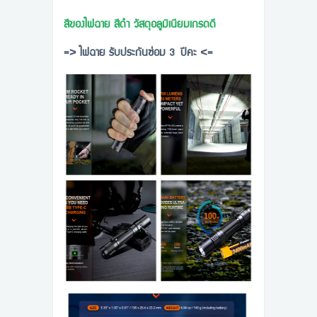
สีของไฟฉาย สีดำ วัสดุอลูมิเนียมเกรดดี
=> ไฟฉาย รับประกันซ่อม 3 ปีคะ <=