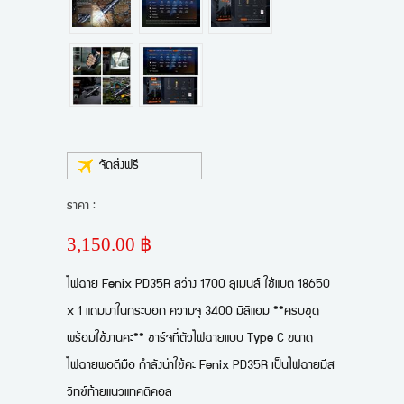
จัดส่งฟรี
ราคา :
3,150.00 ฿
ไฟฉาย Fenix PD35R สว่าง 1700 ลูเมนส์ ใช้แบต 18650
x 1 แถมมาในกระบอก ความจุ 3400 มิลิแอม **ครบชุด
พร้อมใช้งานคะ** ชาร์จที่ตัวไฟฉายแบบ Type C ขนาด
ไฟฉายพอดีมือ กำลังน่าใช้คะ Fenix PD35R เป็นไฟฉายมีส
วิทซ์ท้ายแนวแทคติคอล