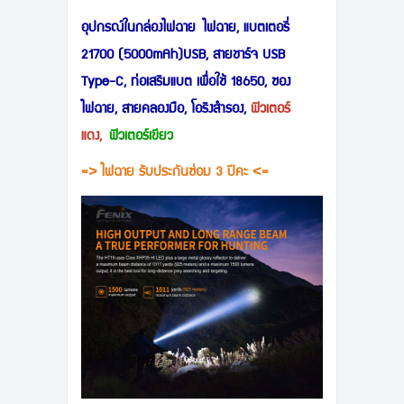
อุปกรณ์ในกล่องไฟฉาย ไฟฉาย, แบตเตอรี่
21700 (5000mAh)USB, สายชาร์จ USB
Type-C, ท่อเสริมแบต เพื่อใช้ 18650, ซอง
ไฟฉาย, สายคลองมือ, โอริงสำรอง,
ฟิวเตอร์
แดง,
ฟิวเตอร์เขียว
=> ไฟฉาย รับประกันซ่อม 3 ปีคะ <=