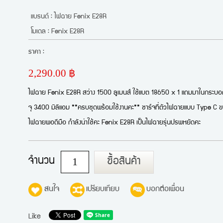
แบรนด์ : ไฟฉาย Fenix E28R
โมเดล : Fenix E28R
ราคา :
2,290.00 ฿
ไฟฉาย Fenix E28R สว่าง 1500 ลูเมนส์ ใช้แบต 18650 x 1 แถมมาในกระบ
จุ 3400 มิลิแอม **ครบชุดพร้อมใช้งานคะ** ชาร์จที่ตัวไฟฉายแบบ Type C 
ไฟฉายพอดีมือ กำลังน่าใช้คะ Fenix E28R เป็นไฟฉายรุ่นปรพหยัดคะ
จำนวน
ซื้อสินค้า
สนใจ
เปรียบเทียบ
บอกต่อเพื่อน
Like