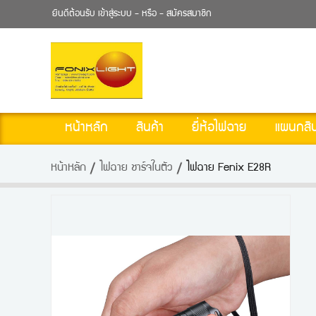
ยินดีต้อนรับ
เข้าสู่ระบบ
- หรือ -
สมัครสมาชิก
หน้าหลัก
สินค้า
ยี่ห้อไฟฉาย
แผนกสิน
หน้าหลัก
ไฟฉาย ชาร์จในตัว
ไฟฉาย Fenix E28R