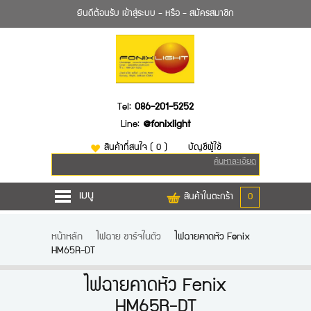
ยินดีต้อนรับ
เข้าสู่ระบบ
- หรือ -
สมัครสมาชิก
Tel:
086-201-5252
Line:
@fonixlight
สินค้าที่สนใจ
( 0 )
บัญชีผู้ใช้
ค้นหาละเอียด
เมนู
สินค้าในตะกร้า
0
หน้าหลัก
หน้าหลัก
ไฟฉาย ชาร์จในตัว
ไฟฉายคาดหัว Fenix
HM65R-DT
สินค้า
ยี่ห้อไฟฉาย
ไฟฉายคาดหัว Fenix
HM65R-DT